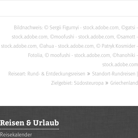
Bildnachweis: © Sergii Figurnyi - stock.adobe.com, ©gatsi -
stock.adobe.com, ©moofushi - stock.adobe.com, ©samott -
stock.adobe.com, ©ahua - stock.adobe.com, © Patryk Kosmider -
Fotolia, © moofushi - stock.adobe.com, ©hanohiki -
stock.adobe.com
Reiseart: Rund- & Entdeckungsreisen
Standort-Rundreisen |
Zielgebiet: Südosteuropa
Griechenland
Reisen & Urlaub
Reisekalender