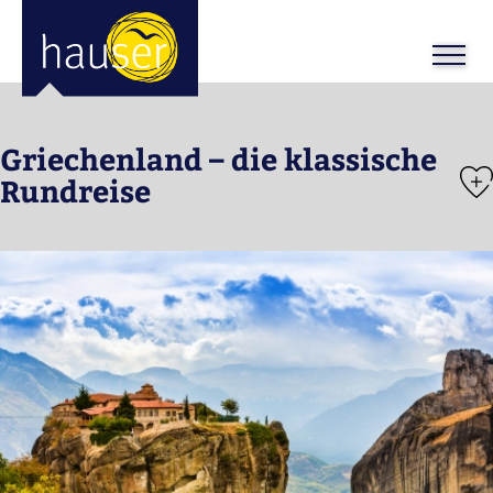
ose
m_in
m_out
Griechenland – die klassische
Rundreise