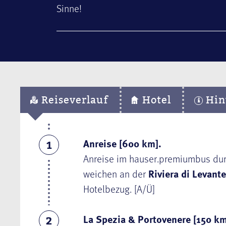
Sinne!
Reiseverlauf
Hotel
Hin
Anreise [600 km].
1
Anreise im hauser.premiumbus durc
weichen an der
Riviera di Levante
Hotelbezug. [A/Ü]
La Spezia & Portovenere [150 km
2