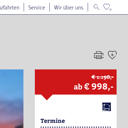
uzfahrten
Service
Wir über uns
0
€ 1.198,-
€ 998,-
ab
Termine