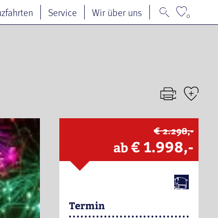
uzfahrten
Service
Wir über uns
0
€ 2.298,-
€ 1.998,-
ab
Termin