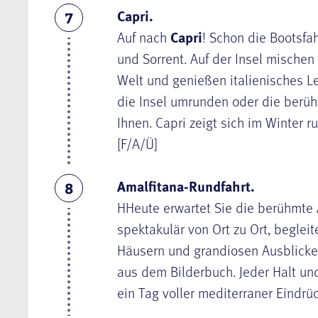
Capri.
7
Auf nach
Capri
! Schon die Bootsfah
und Sorrent. Auf der Insel mischen 
Welt und genießen italienisches L
die Insel umrunden oder die berü
Ihnen. Capri zeigt sich im Winter r
[F/A/Ü]
Amalfitana-Rundfahrt.
8
HHeute erwartet Sie die berühmte 
spektakulär von Ort zu Ort, begleit
Häusern und grandiosen Ausblicken 
aus dem Bilderbuch. Jeder Halt un
ein Tag voller mediterraner Eindrüc