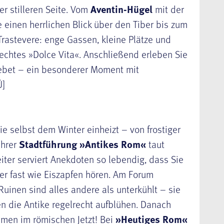
r stilleren Seite. Vom
Aventin-Hügel
mit der
 einen herrlichen Blick über den Tiber bis zum
Trastevere: enge Gassen, kleine Plätze und
 echtes »Dolce Vita«. Anschließend erleben Sie
ebet – ein besonderer Moment mit
Ü]
ie selbst dem Winter einheizt – von frostiger
Ihrer
Stadtführung »Antikes Rom«
taut
eiter serviert Anekdoten so lebendig, dass Sie
er fast wie Eiszapfen hören. Am Forum
uinen sind alles andere als unterkühlt – sie
n die Antike regelrecht aufblühen. Danach
mmen im römischen Jetzt! Bei
»Heutiges Rom«