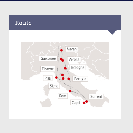
Route