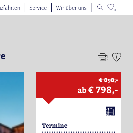
uzfahrten
Service
Wir über uns
0
re
€ 898,-
€ 798,-
ab
Termine