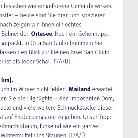
in bisschen wie eingefrorene Gemälde wirken.
ünstler – heute sind Sie dran und spazieren
ach zeigen wir Ihnen ein echtes
n Bühne: den
Ortasee
. Noch ein Geheimtipp,
te gepackt. In Orta San Giulio bummeln Sie
ssen den Blick zur kleinen Insel San Giulio
 ist als jeder Schal. [F/A/Ü]
 km].
uch im Winter nicht fehlen:
Mailand
erwartet
cken Sie die Highlights – den imposanten Dom,
anuele und viele weitere Schmuckstücke dieser
st auf Entdeckungstour zu gehen. Unser Tipp:
 Weihnachtsbaum, funkelnd wie ein ganzer
intermuffeln ins Staunen. [F/A/Ü]