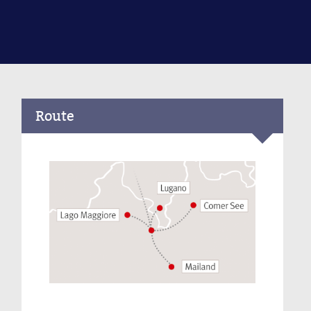
Route