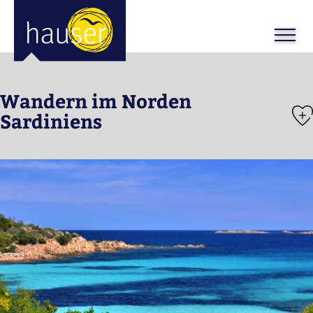
ose
m_in
m_out
Wandern im Norden
Sardiniens