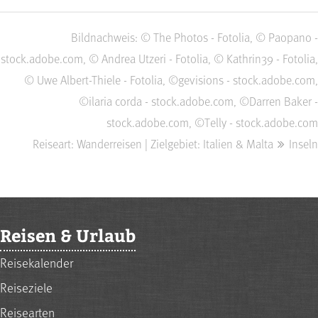
Bildnachweis: © The Photos - Fotolia, © Paopano -
stock.adobe.com, © Andrea Utzeri - Fotolia, © Kathrin39 - Fotolia,
© Uwe Albert-Thiele - Fotolia, ©gevisions - stock.adobe.com,
©ilaria corda - stock.adobe.com, ©Darren Baker -
stock.adobe.com, ©Telly - stock.adobe.com
Reiseart: Wanderreisen | Zielgebiet: Italien & Malta
Inseln
Reisen & Urlaub
Reisekalender
Reiseziele
Reisearten