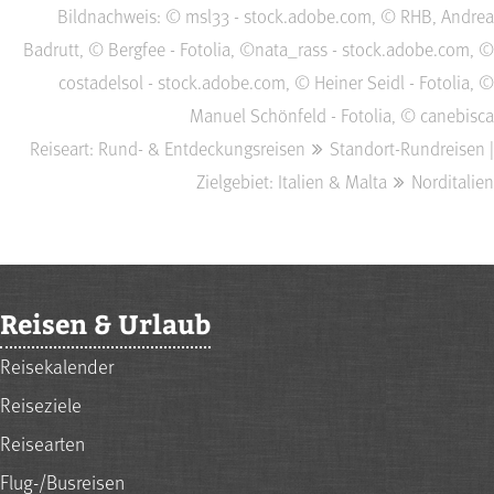
Bildnachweis: © msl33 - stock.adobe.com, © RHB, Andrea
Badrutt, © Bergfee - Fotolia, ©nata_rass - stock.adobe.com, ©
costadelsol - stock.adobe.com, © Heiner Seidl - Fotolia, ©
Manuel Schönfeld - Fotolia, © canebisca
Reiseart: Rund- & Entdeckungsreisen
Standort-Rundreisen |
Zielgebiet: Italien & Malta
Norditalien
Reisen & Urlaub
Reisekalender
Reiseziele
Reisearten
Flug-/Busreisen