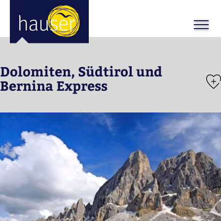
ose
m_in
m_out
Dolomiten, Südtirol und
Bernina Express