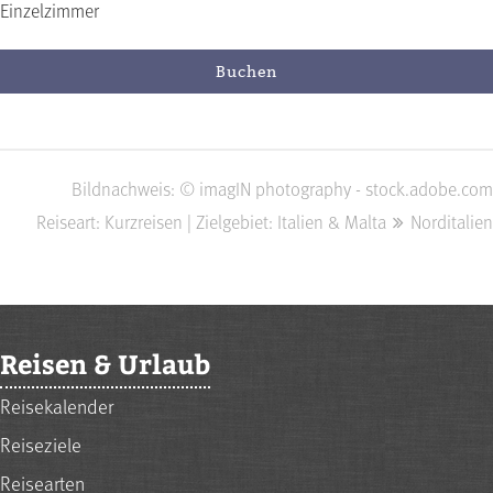
Einzelzimmer
Buchen
Bildnachweis: © imagIN photography - stock.adobe.com
Reiseart: Kurzreisen | Zielgebiet: Italien & Malta
Norditalien
Reisen & Urlaub
Reisekalender
Reiseziele
Reisearten