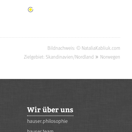
Bildnachweis: © NataliaKabliuk.com
Zielgebiet: Skandinavien/Nordland
Norwegen
Wir über uns
hauser.philosophie
hauser.team