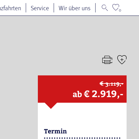
uzfahrten
Service
Wir über uns
0
€ 3.119,-
€ 2.919,-
ab
Termin