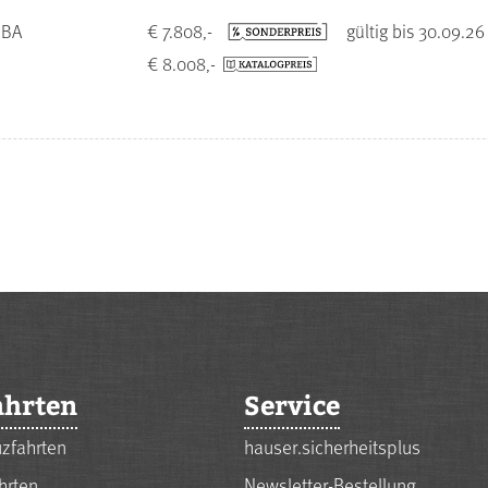
 BA
€ 7.808,-
gültig bis 30.09.26
€ 8.008,-
ahrten
Service
zfahrten
hauser.sicherheitsplus
hrten
Newsletter-Bestellung