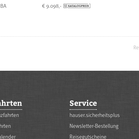
 BA
€ 9.098,-
Re
ahrten
Service
zfahrten
hauser.sicherheitsplus
hrten
Newsletter-Bestellung
alender
Reisegutscheine