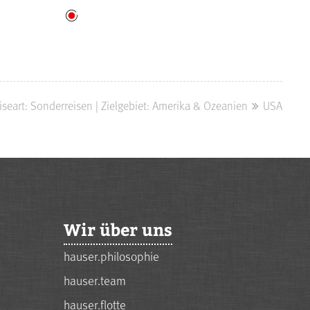
iseart: Sonderreisen | Zielgebiet: Amerika & Ozeanien
USA
Wir über uns
hauser.philosophie
hauser.team
hauser.flotte