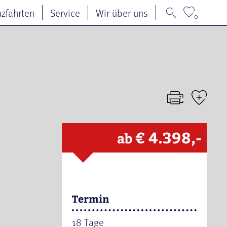
uzfahrten
Service
Wir über uns
0
€ 4.398,-
ab
Termin
18 Tage