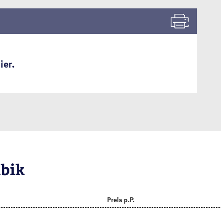
ier.
ibik
Preis p.P.