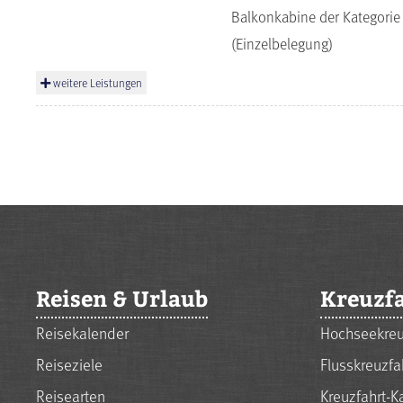
Balkonkabine der Kategorie
(Einzelbelegung)
weitere Leistungen
Reisen & Urlaub
Kreuzf
Reisekalender
Hochseekreu
Reiseziele
Flusskreuzfa
Reisearten
Kreuzfahrt-K