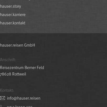
hauser.story
hauser.karriere
hauser.kontakt
hauser.reisen GmbH
Anschrift:
Reisezentrum Berner Feld
78628 Rottweil
Kontakt:
nesier.resuah@ofni
0741/5300-120