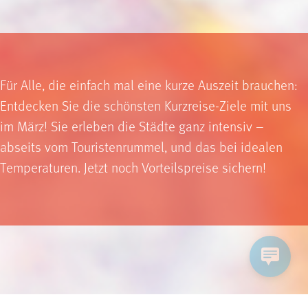
Für Alle, die einfach mal eine kurze Auszeit brauchen:
Entdecken Sie die schönsten Kurzreise-Ziele mit uns
im März! Sie erleben die Städte ganz intensiv –
abseits vom Touristenrummel, und das bei idealen
Temperaturen. Jetzt noch Vorteilspreise sichern!