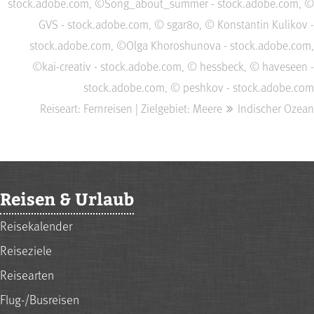
stock.adobe.com, ©Song_about_summer - stock.adobe.com, ©
GVS - stock.adobe.com, © sgar80, © Konstantin Kulikov -
stock.adobe.com, ©Olga Khoroshunova - stock.adobe.com,
©kai-creativ - stock.adobe.com, © hessbeck, © haveseen -
stock.adobe.com, © peshkov - stock.adobe.com
Reiseart: Fernreisen | Zielgebiet: Meere
Indischer Ozean
Reisen & Urlaub
Reisekalender
Reiseziele
Reisearten
Flug-/Busreisen