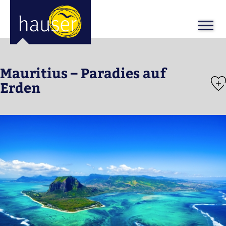
ose
m_in
m_out
Mauritius – Paradies auf
Erden