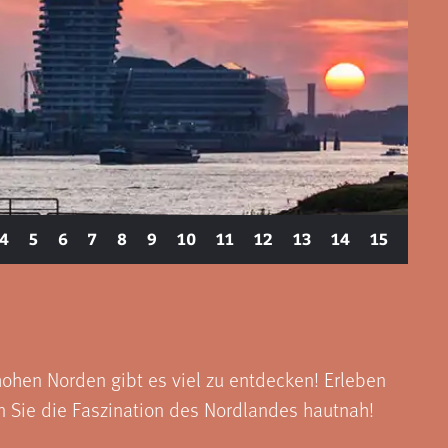
4
5
6
7
8
9
10
11
12
13
14
15
ohen Norden gibt es viel zu entdecken! Erleben
n Sie die Faszination des Nordlandes hautnah!