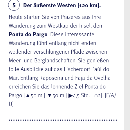
Der äußerste Westen [120 km].
5
Heute starten Sie von Prazeres aus Ihre
Wanderung zum Westkap der Ins
el, dem
Ponta do Pargo
. Diese interessante
Wanderung führt entlang nicht enden
wollender verschlungener Pfade zwischen
Meer- und Berglandschaften. Sie genießen
tolle Ausblicke auf das Fischerdorf
Paúl do
Mar
. Entlang Raposeira und Fajã da Ovelha
erreichen Sie das lohnende Ziel
Ponta do
Pargo
[
▲
50 m |
▼
50 m |
▶
4,5 Std. |
⌂
2]. [F/A/
Ü]