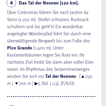
Das Tal der Nonnen [120 km].
4
Über Corticeiras fahren Sie
nach
Jardim da
Serra
(1.250 m). Stiefel schnüren, Rucksack
schultern und los geht‘s! Ein wunderbar
angelegter Wanderpfad führt Sie durch eine
überwältigende Bergwelt bis zum Fuße des
Pico Grande
(1.400 m). Unter
Kastanienbäumen legen Sie Rast ein. Ihr
nächstes Ziel treibt Sie dann aber voller Elan
voran. Im Rhythmus des Serpentinenweges
winden Sie sich ins
Tal der Nonnen
. [
▲
250
m |
▼
700 m |
▶
5 Std. |
⌂
3]. [F/A/Ü]