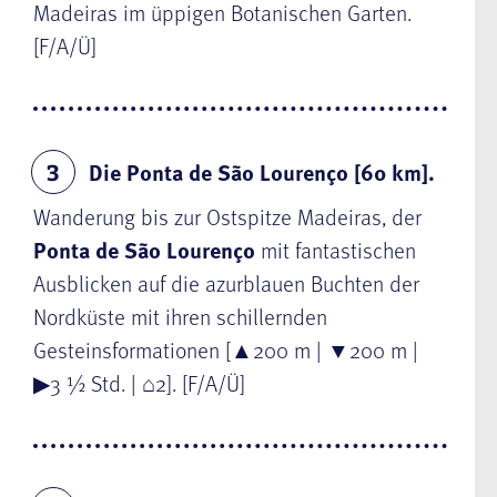
Madeiras im üppigen
Botanischen Garten
.
[F/A/Ü]
Die Ponta de São Lourenço [60 km].
3
Wanderung bis zur Ostspitze Madeiras, der
Ponta de São Lourenço
mit fantastischen
Ausblicken auf die azurblauen Buchten der
Nordküste mit ihren schillernden
Gesteinsformationen [
▲
200 m |
▼
200 m |
▶
3 ½ Std. |
⌂
2]. [F/A/Ü]