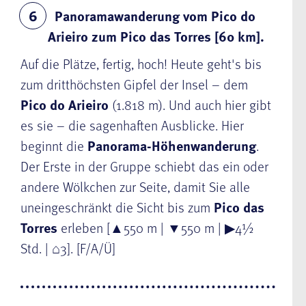
Panoramawanderung vom Pico do
6
Arieiro zum Pico das Torres [60 km].
Auf die Plätze, fertig, hoch! Heute geht's
bis
zum dritthöchsten Gipfel der Insel – dem
Pico do Arieiro
(1.818 m). Und auch hier gibt
es sie – die sagenhaften Ausblicke. Hier
beginnt die
Panorama-Höhenwanderung
.
Der Erste in der Gruppe schiebt das ein oder
andere Wölkchen zur Seite, damit Sie alle
uneingeschränkt die Sicht bis zum
Pico das
Torres
erleben [
▲
550 m |
▼
550 m |
▶
4½
Std. |
⌂
3].
[F/A/Ü]