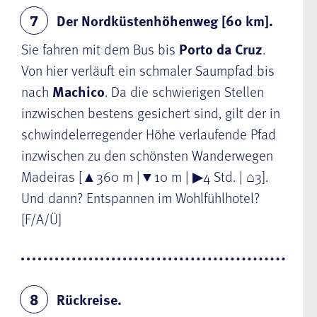
Der Nordküstenhöhenweg [60 km].
7
Sie
fahren mit dem Bus bis
Porto da Cruz
.
Von hier verläuft ein schmaler Saumpfad bis
nach
Machico
. Da die schwierigen Stellen
inzwischen bestens gesichert sind, gilt der in
schwindelerregender Höhe verlaufende Pfad
inzwischen zu den schönsten Wanderwegen
Madeiras [
▲
360 m |
▼
10 m |
▶
4 Std. |
⌂
3].
Und dann? Entspannen im Wohlfühlhotel?
[F/A/Ü]
Rückreise.
8