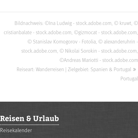
Bildnachweis: ©Ina Ludwig - stock.adobe.com, © kruwt, ©
cristianbalate - stock.adobe.com, ©gizmocat - stock.adobe.com,
© Stanislav Komogorov - Fotolia, © alexanderuhrin -
stock.adobe.com, © Nikolai Sorokin - stock.adobe.com,
©Andreas Mariotti - stock.adobe.com
Reiseart: Wanderreisen | Zielgebiet: Spanien & Portugal
Portugal
Reisen & Urlaub
Reisekalender