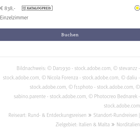
€ 838,-
Einzelzimmer
Buchen
Bildnachweis: © Dar1930 - stock.adobe.com, © stevanzz -
stock.adobe.com, © Nicola Forenza - stock.adobe.com, © daliu -
stock.adobe.com, © f11photo - stock.adobe.com, ©
sabino.parente - stock.adobe.com, © Photocreo Bednarek -
stock.adobe.com
Reiseart: Rund- & Entdeckungsreisen
Standort-Rundreisen |
Zielgebiet: Italien & Malta
Norditalien