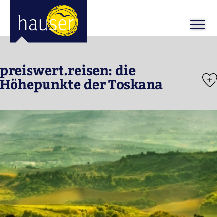
ose
m_in
m_out
preiswert.reisen: die
Höhepunkte der Toskana