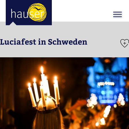
ose
m_in
m_out
Luciafest in Schweden