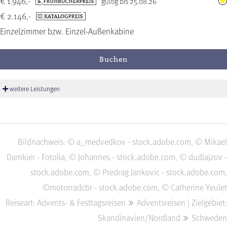
€ 1.946,-
gültig bis 25.08.26
€ 2.146,-
Einzelzimmer bzw. Einzel-Außenkabine
Buchen
weitere Leistungen
Bildnachweis: © a_medvedkov - stock.adobe.com, © Mikael
Damkier - Fotolia, © Johannes - stock.adobe.com, © dudlajzov -
stock.adobe.com, © Predrag Jankovic - stock.adobe.com,
©motorradcbr - stock.adobe.com, © Catherine Yeulet
Reiseart: Advents- & Festtagsreisen
Adventsreisen | Zielgebiet:
Skandinavien/Nordland
Schweden