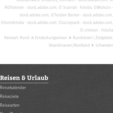
Â©fotonen - stock.adobe.com, © Scanrail - Fotolia, ©Mizio70 -
stock.adobe.com, ©Torsten Becker - stock.adobe.com,
©tomsfotolia - stock.adobe.com, ©szczepank - stock.adobe.com,
© crimson - Fotolia
Reiseart: Rund- & Entdeckungsreisen
Rundreisen | Zielgebiet:
Skandinavien/Nordland
Schweden
Reisen & Urlaub
Reisekalender
Reiseziele
Reisearten