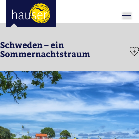
ose
m_in
m_out
Schweden – ein
Sommernachtstraum