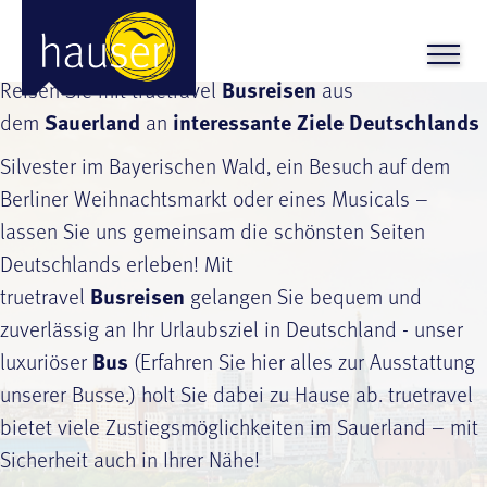
Tagesreisen
Entdecken Sie die schönsten Urlaubsziele der
Heimat
Reisen Sie mit truetravel
Busreisen
aus
dem
Sauerland
an
interessante Ziele Deutschlands
Silvester im Bayerischen Wald, ein Besuch auf dem
Berliner Weihnachtsmarkt oder eines Musicals –
lassen Sie uns gemeinsam die schönsten Seiten
Deutschlands erleben! Mit
truetravel
Busreisen
gelangen Sie bequem und
zuverlässig an Ihr Urlaubsziel in Deutschland - unser
luxuriöser
Bus
(Erfahren Sie
hie
r alles zur Ausstattung
unserer Busse.) holt Sie dabei zu Hause ab. truetravel
bietet viele Zustiegsmöglichkeiten im Sauerland – mit
Sicherheit auch in Ihrer Nähe!