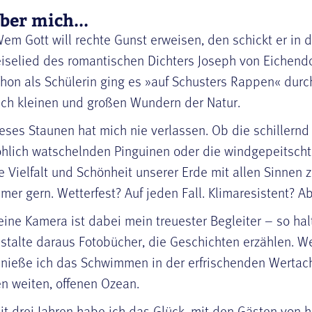
ber mich...
em Gott will rechte Gunst erweisen, den schickt er in 
iselied des romantischen Dichters Joseph von Eichendo
hon als Schülerin ging es »auf Schusters Rappen« durc
ch kleinen und großen Wundern der Natur.
eses Staunen hat mich nie verlassen. Ob die schillernd 
öhlich watschelnden Pinguinen oder die windgepeitscht
e Vielfalt und Schönheit unserer Erde mit allen Sinnen
mer gern. Wetterfest? Auf jeden Fall. Klimaresistent? Ab
ine Kamera ist dabei mein treuester Begleiter – so ha
stalte daraus Fotobücher, die Geschichten erzählen. We
nieße ich das Schwimmen in der erfrischenden Wertach
n weiten, offenen Ozean.
it drei Jahren habe ich das Glück, mit den Gästen von h