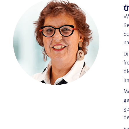
Ü
»W
Re
Sc
na
Di
fr
di
Im
Me
ge
ge
de
Se