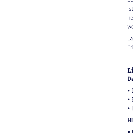
is
he
we
La
Er
L
Da
• 
• 
• 
Hi
•