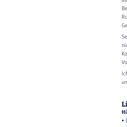
Be
Ru
Ge
Se
ni
Ko
Vo
Ic
un
L
Hi
• 