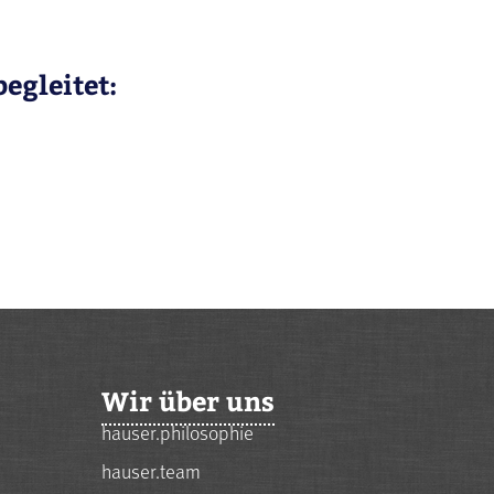
egleitet:
Wir über uns
hauser.philosophie
hauser.team