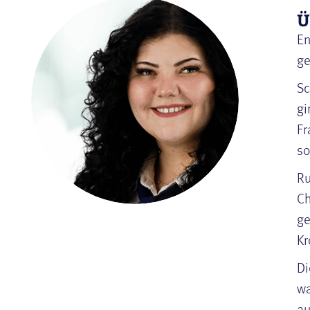
Ü
En
ge
Sc
gi
Fr
so
Ru
Ch
ge
Kr
Di
wa
au