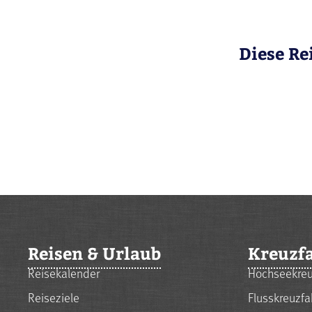
Diese Re
Reisen & Urlaub
Kreuzf
Reisekalender
Hochseekreu
Reiseziele
Flusskreuzfa