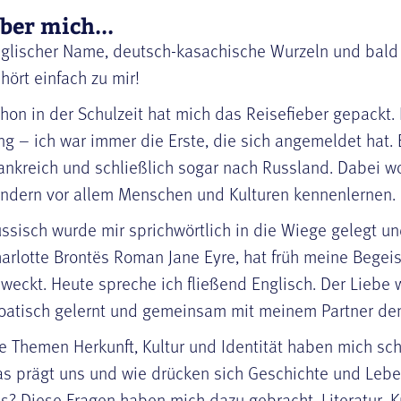
ber mich...
glischer Name, deutsch-kasachische Wurzeln und bald d
hört einfach zu mir!
hon in der Schulzeit hat mich das Reisefieber gepackt
ng – ich war immer die Erste, die sich angemeldet hat.
ankreich und schließlich sogar nach Russland. Dabei wol
ndern vor allem Menschen und Kulturen kennenlernen.
ssisch wurde mir sprichwörtlich in die Wiege gelegt un
arlotte Brontës Roman Jane Eyre, hat früh meine Begeis
weckt. Heute spreche ich fließend Englisch. Der Lieb
oatisch gelernt und gemeinsam mit meinem Partner de
e Themen Herkunft, Kultur und Identität haben mich sc
s prägt uns und wie drücken sich Geschichte und Leben
s? Diese Fragen haben mich dazu gebracht, Literatur, 