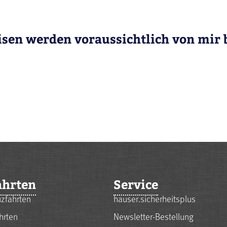
isen werden voraussichtlich von mir b
ahrten
Service
zfahrten
hauser.sicherheitsplus
hrten
Newsletter-Bestellung