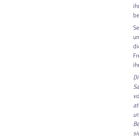
ih
be
Se
un
di
Fr
ih
Di
Sa
vo
at
un
Be
si