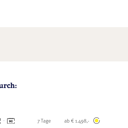
urch:
-
7 Tage
ab € 1.498,-