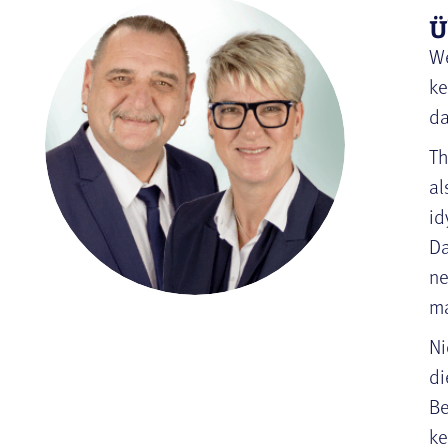
Ü
We
ke
da
Th
al
id
Da
ne
ma
Ni
di
Be
ke