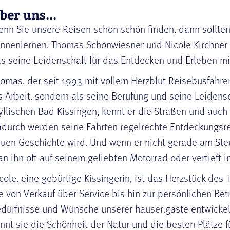
ber uns...
nn Sie unsere Reisen schon schön finden, dann sollte
nnenlernen. Thomas Schönwiesner und Nicole Kirchner 
s seine Leidenschaft für das Entdecken und Erleben mi
omas, der seit 1993 mit vollem Herzblut Reisebusfahrer 
s Arbeit, sondern als seine Berufung und seine Leiden
yllischen Bad Kissingen, kennt er die Straßen und auc
durch werden seine Fahrten regelrechte Entdeckungsrei
uen Geschichte wird. Und wenn er nicht gerade am Steue
n ihn oft auf seinem geliebten Motorrad oder vertieft 
cole, eine gebürtige Kissingerin, ist das Herzstück des 
e von Verkauf über Service bis hin zur persönlichen Betr
dürfnisse und Wünsche unserer hauser.gäste entwicke
nnt sie die Schönheit der Natur und die besten Plätze