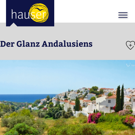
ose
m_in
m_out
Der Glanz Andalusiens