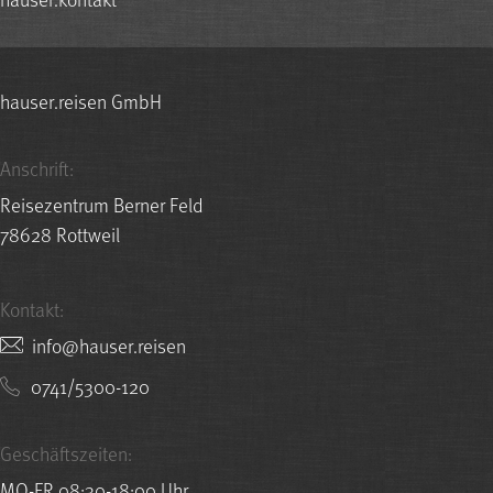
hauser.reisen GmbH
Anschrift:
Reisezentrum Berner Feld
78628 Rottweil
Kontakt:
nesier.resuah@ofni
0741/5300-120
Geschäftszeiten:
MO-FR 08:30-18:00 Uhr