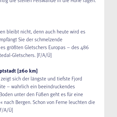
htig die steilen Felswände in die Höhe ragen.
en bleibt nicht, denn auch heute wird es
empfängt Sie der schmelzende
des größten Gletschers Europas – des 486
edal-Gletschers. [F/A/Ü]
ptstadt [260 km]
zeigt sich der längste und tiefste Fjord
ite – wahrlich ein beeindruckendes
Boden unter den Füßen geht es für eine
de« nach
Bergen
. Schon von Ferne leuchten die
F/A/Ü]