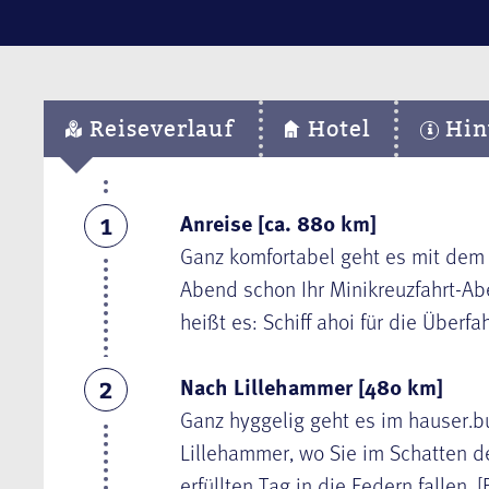
Reiseverlauf
Hotel
Hin
Anreise [ca. 880 km]
1
Ganz komfortabel geht es mit de
Abend schon Ihr
Mini
k
reuzfahrt
-Ab
heißt es: Schiff ahoi für die Überf
Nach Lillehammer [480 km]
2
Ganz hyggelig geht es im hauser.b
Lillehammer, wo Sie im Schatten 
erfüllten Tag in die Federn fallen. 