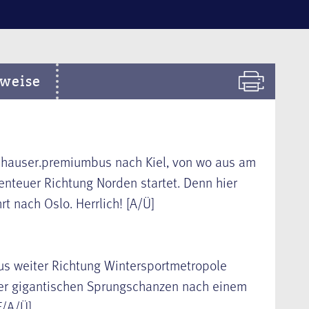
weise
m hauser.premiumbus nach
Kiel
, von wo aus am
enteuer Richtung Norden startet. Denn hier
ahrt nach
Oslo
. Herrlich! [A/Ü]
us weiter Richtung Wintersportmetropole
der gigantischen Sprungschanzen nach einem
[F/A/Ü]