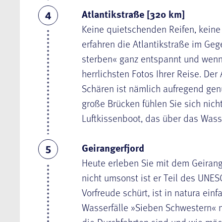
Atlantikstraße [320 km]
4
Keine quietschenden Reifen, keine
erfahren die
Atlantikstraße
im Gege
sterben« ganz entspannt und wenn 
herrlichsten Fotos Ihrer Reise. De
Schären ist nämlich aufregend genu
große Brücken fühlen Sie sich nic
Luftkissenboot, das über das Wasser
Geirangerfjord
5
Heute erleben Sie mit dem
Geirang
nicht umsonst ist er Teil des UNE
Vorfreude schürt, ist in natura ei
Wasserfälle »
Sieben
Schwestern
« 