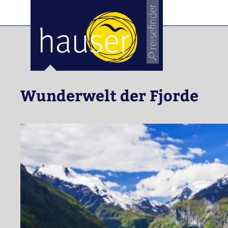
ose
m_in
m_out
Wunderwelt der Fjorde