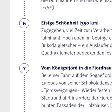
die Durchfahrten sind und wie mäc
[F/A/Ü]
Eisige Schönheit [350 km]
6
Zugegeben, viel Zeit zum Verarbeit
fulminant. Hoch oben im Gebirge 
Briksdalgletscher
– ein Ausläufer 
Quadrakilometer bedeckenden Jost
Vom Königsfjord in die Fjordhau
7
Bei einer Fahrt auf dem
Sognefjord
Europas von seiner Schokoladense
»Fjordsvergnügen«. Wieder festen 
Stadtrundfahrt ins »Herz der Fjor
bunten Fassaden der Holzhäuser. [