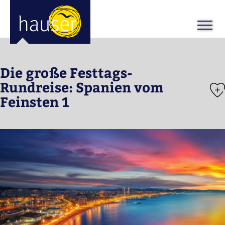
ose
m_in
m_out
Die große Festtags-
Rundreise: Spanien vom
Feinsten 1