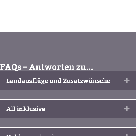
FAQs – Antworten zu...
Landausflüge und Zusatzwünsche
Ex
All inklusive
Ex