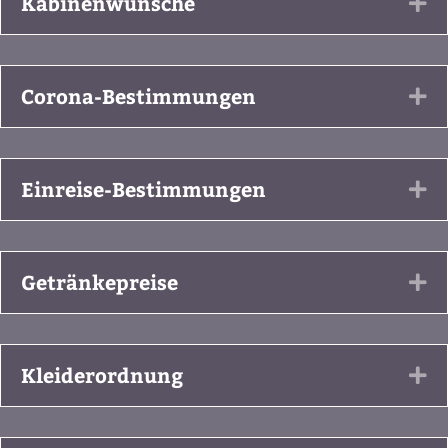
Kabinenwünsche
Ex
Corona-Bestimmungen
Ex
Einreise-Bestimmungen
Ex
Getränkepreise
Ex
Kleiderordnung
Ex