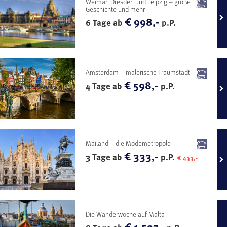
Weimar, Dresden und Leipzig – große
Geschichte und mehr
€ 998,-
6 Tage ab
p.P.
Amsterdam – malerische Traumstadt
€ 598,-
4 Tage ab
p.P.
Mailand – die Modemetropole
€ 333,-
3 Tage ab
p.P.
€ 433,-
Die Wanderwoche auf Malta
€ 1.527,-