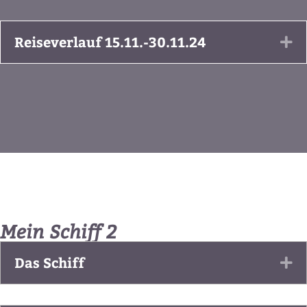
Reiseverlauf 15.11.-30.11.24
Ex
Mein Schiff 2
Das Schiff
Ex