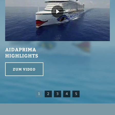
AIDAPRIMA
HIGHLIGHTS
ZUM VIDEO
1
2
3
4
5