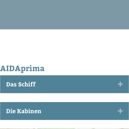
AIDAprima
Das Schiff
Ex
Die Kabinen
Ex