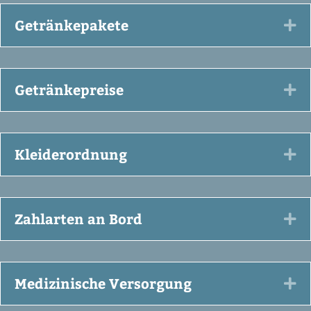
Getränkepakete
Ex
Getränkepreise
Ex
Kleiderordnung
Ex
Zahlarten an Bord
Ex
Medizinische Versorgung
Ex