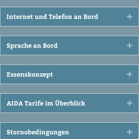
Internet und Telefon an Bord
Ex
Sprache an Bord
Ex
Essenskonzept
Ex
AIDA Tarife im Überblick
Ex
Stornobedingungen
Ex