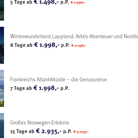
€ 1.498,-
5 Tage ab
p.P.
€ 1.598,-
Winterwunderland Lappland: Arktis-Abenteuer und Nordli
€ 1.998,-
8 Tage ab
p.P.
€ 2.198,-
Frankreichs Atlantikküste – die Genussreise
€ 1.998,-
7 Tage ab
p.P.
Großes Norwegen-Erlebnis
€ 2.935,-
15 Tage ab
p.P.
€ 3.235,-