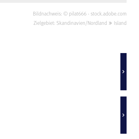
Bildnachweis: © pilat666 - stock.adobe.com
Zielgebiet: Skandinavien/Nordland
Island