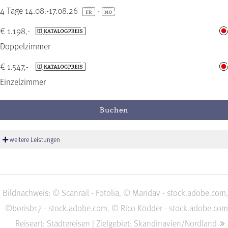
4 Tage 14.08.-17.08.26
-
€ 1.198,-
Doppelzimmer
€ 1.547,-
Einzelzimmer
Buchen
weitere Leistungen
Bildnachweis: © Scanrail - Fotolia, © Maridav - stock.adobe.com,
©borisb17 - stock.adobe.com, © Rico Ködder - stock.adobe.com
Reiseart: Städtereisen | Zielgebiet: Skandinavien/Nordland