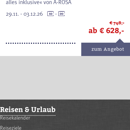
alles inklusive« von A-ROSA
29.11. - 03.12.26
-
€ 748,-
ab
€ 628,-
zum Angebot
Reisen & Urlaub
Reisekalender
Reiseziele