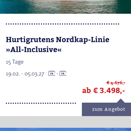
Hurtigrutens Nordkap-Linie
»All-Inclusive«
15 Tage
19.02. - 05.03.27
-
€ 4.676,-
ab
€ 3.498,-
zum Angebot