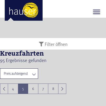
Filter
öffnen
Kreuzfahrten
95
Ergebnisse gefunden
4
5
6
7
8