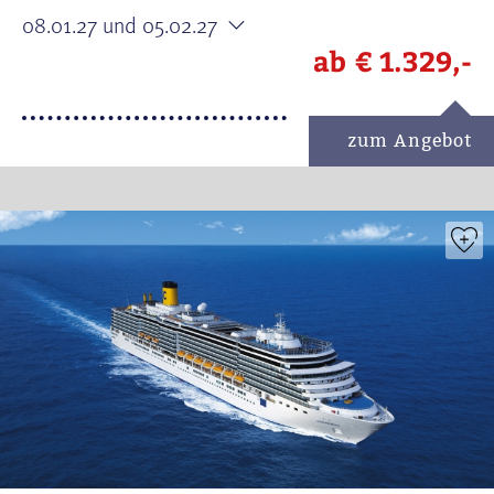
08.01.27
und 05.02.27
ab
€ 1.329,-
zum Angebot