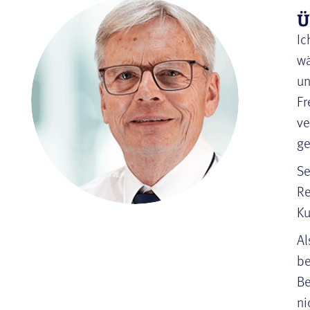
Ü
Ic
wä
un
Fr
ve
ge
Se
Re
Ku
Al
be
Be
ni