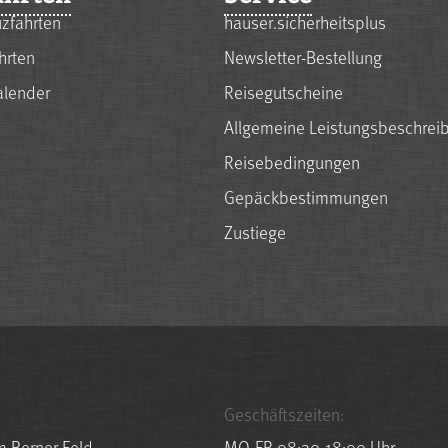
zfahrten
hauser.sicherheitsplus
hrten
Newsletter-Bestellung
alender
Reisegutscheine
Allgemeine Leistungsbeschrei
Reisebedingungen
Gepäckbestimmungen
Zustiege
Geschäftszeiten:
m Berner Feld
MO-FR 08:30-18:00 Uhr