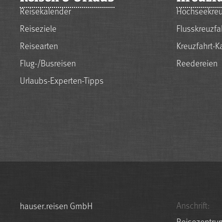
Reisekalender
Hochseekreu
Reiseziele
Flusskreuzfa
Reisearten
Kreuzfahrt-K
Flug-/Busreisen
Reedereien
Urlaubs-Experten-Tipps
Anschrift:
hauser.reisen GmbH
Reisezentru