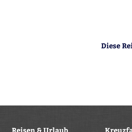
Diese Re
Reisen & Urlaub
Kreuzf