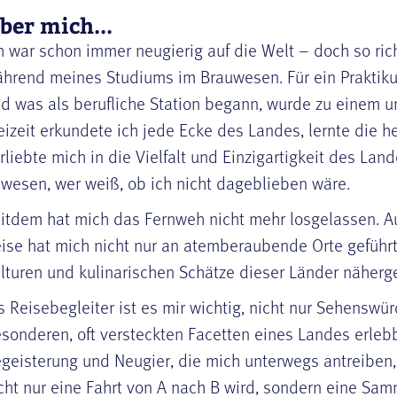
ber mich...
h war schon immer neugierig auf die Welt – doch so ric
hrend meines Studiums im Brauwesen. Für ein Praktik
d was als berufliche Station begann, wurde zu einem u
eizeit erkundete ich jede Ecke des Landes, lernte die
rliebte mich in die Vielfalt und Einzigartigkeit des Lan
wesen, wer weiß, ob ich nicht dageblieben wäre.
itdem hat mich das Fernweh nicht mehr losgelassen. Au
ise hat mich nicht nur an atemberaubende Orte geführt
lturen und kulinarischen Schätze dieser Länder näherg
s Reisebegleiter ist es mir wichtig, nicht nur Sehenswü
sonderen, oft versteckten Facetten eines Landes erleb
geisterung und Neugier, die mich unterwegs antreiben, 
cht nur eine Fahrt von A nach B wird, sondern eine S