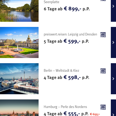
Seenplatte
€ 899,-
6 Tage ab
p.P.
preiswert.reisen: Leipzig und Dresden
€ 599,-
5 Tage ab
p.P.
Berlin – Weltstadt & Kiez
€ 598,-
4 Tage ab
p.P.
Hamburg – Perle des Nordens
€ 555,-
4 Tage ab
p.P.
€ 655,-