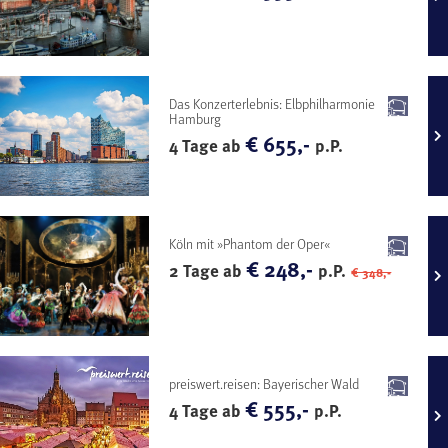
Das Konzerterlebnis: Elbphilharmonie
Hamburg
€ 655,-
4 Tage ab
p.P.
Köln mit »Phantom der Oper«
€ 248,-
2 Tage ab
p.P.
€ 348,-
preiswert.reisen: Bayerischer Wald
€ 555,-
4 Tage ab
p.P.