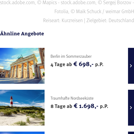
stock.adobe.com, © Mapics - stock.adobe.com, © Sergej Borzov -
Fotolia, © Maik Schuck / weimar GmbH
Reiseart: Kurzreisen | Zielgebiet: Deutschland
Ähnline Angebote
Berlin im Sommerzauber
€ 698,-
4 Tage ab
p.P.
Traumhafte Nordseeküste
€ 1.698,-
8 Tage ab
p.P.