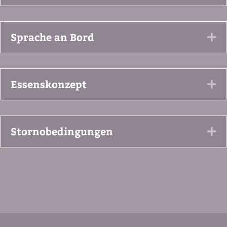
Sprache an Bord
Ex
Essenskonzept
Ex
Stornobedingungen
Ex