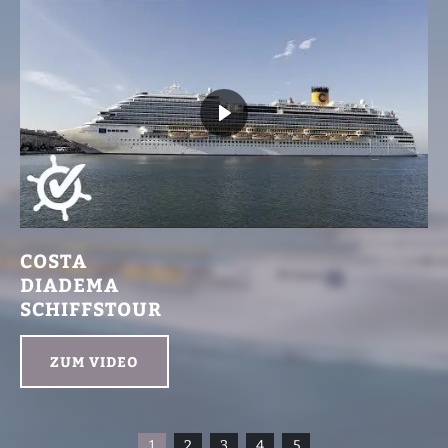
COSTA
DIADEMA
SCHIFFSTOUR
ZUM VIDEO
1
2
3
4
5