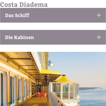
Costa Diadema
Das Schiff
Ex
Die Kabinen
Ex