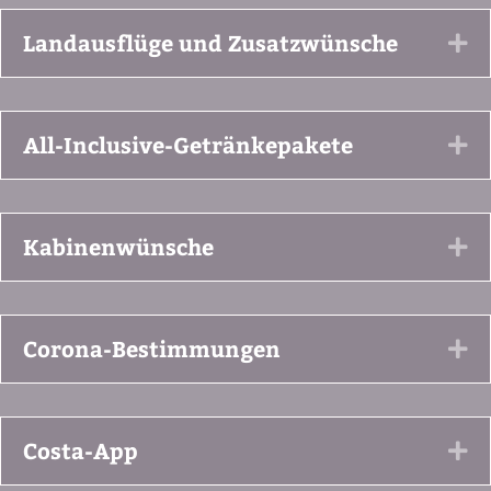
Landausflüge und Zusatzwünsche
Ex
All-Inclusive-Getränkepakete
Ex
Kabinenwünsche
Ex
Corona-Bestimmungen
Ex
Costa-App
Ex