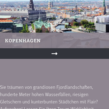
KOPENHAGEN
Sie träumen von grandiosen Fjordland­schaften,
hunderte Meter hohen Wasser­fällen, riesigen
Gletschern und kunterbunten Städtchen mit Flair?
Aufwachen! Lassen Sie Ihren Traum Wirklichkeit