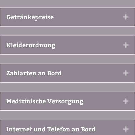
Getränkepreise
Ex
Kleiderordnung
Ex
Zahlarten an Bord
Ex
Medizinische Versorgung
Ex
Internet und Telefon an Bord
Ex