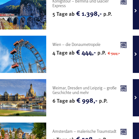
Königstour – Bernina und Glacier
Express
€ 1.398,-
5 Tage ab
p.P.
Wien – die Donaumetropole
€ 444,-
4 Tage ab
p.P.
€ 544,-
Weimar, Dresden und Leipzig – große
Geschichte und mehr
€ 998,-
6 Tage ab
p.P.
Amsterdam – malerische Traumstadt
€ 598,-