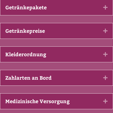
Getränkepakete
Ex
Getränkepreise
Ex
Kleiderordnung
Ex
Zahlarten an Bord
Ex
Medizinische Versorgung
Ex