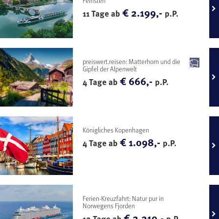
Feinsten
€ 2.199,-
11 Tage ab
p.P.
preiswert.reisen: Matterhorn und die
Gipfel der Alpenwelt
€ 666,-
4 Tage ab
p.P.
Königliches Kopenhagen
€ 1.098,-
4 Tage ab
p.P.
Ferien-Kreuzfahrt: Natur pur in
Norwegens Fjorden
€ 2.219,-
12 Tage ab
p.P.