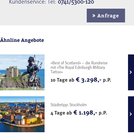
Kundenservice: Tel:
0741/5300-120
Anfrage
Ähnline Angebote
»Best of Scotland« – die Rundreise
mit »The Royal Edinburgh Military
Tattoo«
€ 3.298,-
10 Tage ab
p.P.
Städtetipp: Stockholm
€ 1.198,-
4 Tage ab
p.P.