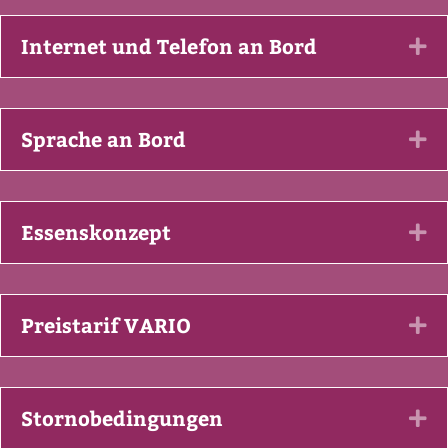
Internet und Telefon an Bord
Ex
Sprache an Bord
Ex
Essenskonzept
Ex
Preistarif VARIO
Ex
Stornobedingungen
Ex