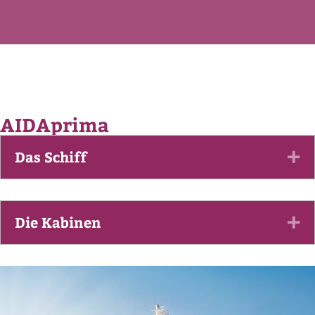
AIDAprima
Das Schiff
Ex
Die Kabinen
Ex