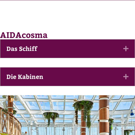
AIDAcosma
Das Schiff
Ex
Die Kabinen
Ex