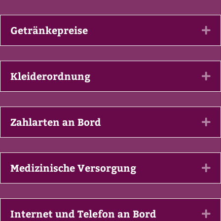
Getränkepreise
Ex
Kleiderordnung
Ex
Zahlarten an Bord
Ex
Medizinische Versorgung
Ex
Internet und Telefon an Bord
Ex