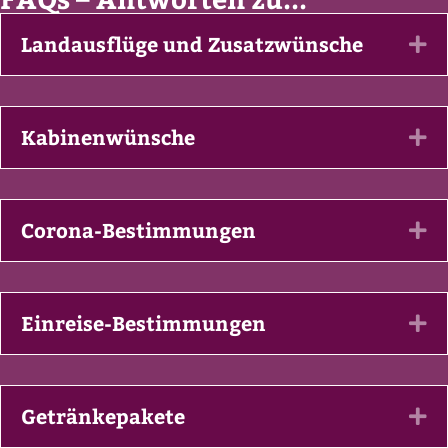
Landausflüge und Zusatzwünsche
Ex
Kabinenwünsche
Ex
Corona-Bestimmungen
Ex
Einreise-Bestimmungen
Ex
Getränkepakete
Ex