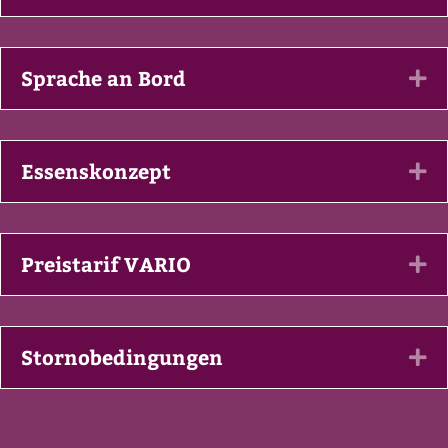
Sprache an Bord
Ex
Essenskonzept
Ex
Preistarif VARIO
Ex
Stornobedingungen
Ex