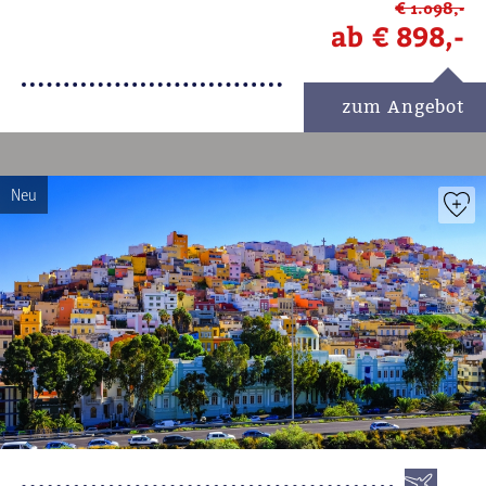
€ 1.098,-
ab
€ 898,-
zum Angebot
Neu