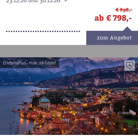
€ 898,-
ab
€ 798,-
zum Angebot
ErlebnisPlus - max. 28 Gäste!