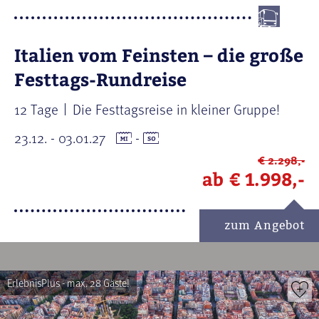
Italien vom Feinsten – die große
Festtags-Rundreise
12 Tage
Die Festtagsreise in kleiner Gruppe!
23.12. - 03.01.27
-
€ 2.298,-
ab
€ 1.998,-
zum Angebot
ErlebnisPlus - max. 28 Gäste!